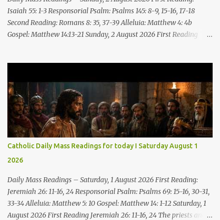
Till everyone who sees ...
Isaiah 55: 1-3 Responsorial Psalm: Psalms 145: 8-9, 15-16, 17-18
Second Reading: Romans 8: 35, 37-39 Alleluia: Matthew 4: 4b
Gospel: Matthew 14:13-21 Sunday, 2 August 2026 First Reading
Isaiah 55: 1-3 Thus says the LORD: All you who are thirsty, come to
the water! You who have no money, come, receive grain and eat;
Come, without paying and without cost, drink wine and milk! Why
spend your money for what is not bread; your wages for what
fails to satisfy? Heed me, and you shall eat well, you shall delight
in rich fare. Come to me heedfully, listen, that you may have life. I
will renew with you the everlasting covenant, the benefits assured
to David. Responsorial Psalm Psalm 145:8-9, 15-16, 17-18 The hand
of the Lord feeds us; he answers all our needs. The LORD is
Catholic Daily Mass Readings for today I Saturday August 1
gracious and merciful, slow to anger and of great kindness. The
2026
LORD is good to all and compassionate toward all his works. The
hand of the Lord...
Daily Mass Readings – Saturday, 1 August 2026 First Reading:
Jeremiah 26: 11-16, 24 Responsorial Psalm: Psalms 69: 15-16, 30-31,
33-34 Alleluia: Matthew 5: 10 Gospel: Matthew 14: 1-12 Saturday, 1
August 2026 First Reading Jeremiah 26: 11-16, 24 The priests and