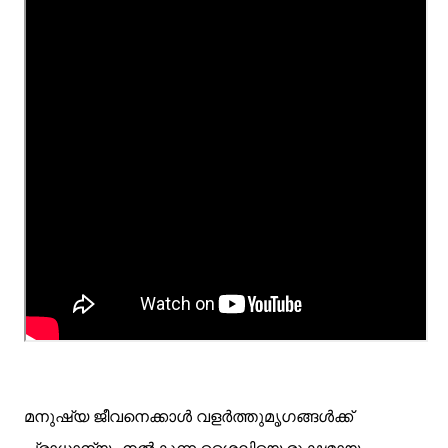
മനുഷ്യ ജീവനെക്കാൾ വളർത്തുമൃഗങ്ങൾക്ക്