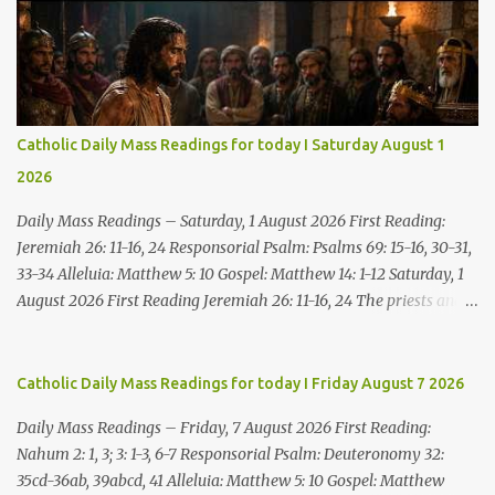
Catholic Daily Mass Readings for today I Saturday August 1
2026
Daily Mass Readings – Saturday, 1 August 2026 First Reading:
Jeremiah 26: 11-16, 24 Responsorial Psalm: Psalms 69: 15-16, 30-31,
33-34 Alleluia: Matthew 5: 10 Gospel: Matthew 14: 1-12 Saturday, 1
August 2026 First Reading Jeremiah 26: 11-16, 24 The priests and
prophets said to the princes and to all the people, “This man
deserves death; he has prophesied against this city, as you have
heard with your own ears.” Jeremiah gave this answer to the
Catholic Daily Mass Readings for today I Friday August 7 2026
princes and all the people: “It was the LORD who sent me to
Daily Mass Readings – Friday, 7 August 2026 First Reading:
prophesy against this house and city all that you have heard. Now,
Nahum 2: 1, 3; 3: 1-3, 6-7 Responsorial Psalm: Deuteronomy 32:
therefore, reform your ways and your deeds; listen to the voice of
35cd-36ab, 39abcd, 41 Alleluia: Matthew 5: 10 Gospel: Matthew
the LORD your God, so that the LORD will repent of the evil with