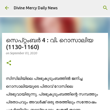
Skip to main content
Divine Mercy Daily News
സെപ്റ്റംബര്‍ 4 : വി. റൊസാലിയ
(1130-1160)
on
September 03, 2020
സിസിലിയിലെ പ്രഭുകുടുംബത്തില്‍ ജനിച്ച
റൊസാലിയയുടെ പിതാവ് റോസിലെ
പ്രഭുവായിരുന്നു. പ്രഭുകുടുംബത്തിന്റെ സമ്പത്തും
പ്രതാപവും അവള്‍ക്ക് ഒരു തരത്തിലും സന്തോഷം
പകര്‍ന്നില്ല. ബാല്യകാലം മുതല്‍ തന്നെ