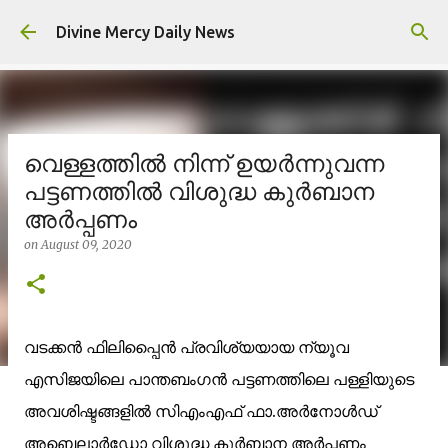
Skip to main content
Divine Mercy Daily News
വെള്ളത്തിൽ നിന്ന് ഉയർന്നുവന്ന
പട്ടണത്തിൽ വിശുദ്ധ കുര്‍ബാന
അര്‍പ്പണം
on
August 09, 2020
വടക്കൻ ഫിലിപ്പൈൻ പ്രവിശ്യയായ ന്യൂവ
എസിജയിലെ പാന്തബംഗൻ പട്ടണത്തിലെ പള്ളിയുടെ
അവശിഷ്ടങ്ങളിൽ സി‌എം‌എഫ് ഫാ.അർനോൾഡ്
അബെലാർഡോ വിശുദ്ധ കുര്‍ബാന അര്‍പ്പണം