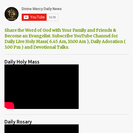
Share the Word of God with Your Family and Friends &
Become an Evangelist. Subscribe YouTube Channel for
Daily Live Holy Mass( 6.45 Am, 10.00 Am ), Daily Adoration (
3.00 Pm ) and Devotional Talks.
Daily Holy Mass
Daily Rosary