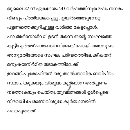
ജൂലൈ 27 ന് ഏകദേശം 50 വർഷത്തിനുശേഷം നഗരം
വീണ്ടും പ്രത്യക്ഷപ്പെട്ടു . ഉയിർത്തെഴുന്നേറ്റ
പട്ടണത്തെക്കുറിച്ചുള്ള വാർത്ത കേട്ടപ്പോൾ,
ഫാ.അർനോൾഡ് ഉടൻ തന്നെ തന്റെ സംഘത്തെ
കൂട്ടിച്ചേർത്ത് പന്തബംഗനിലേക്ക് പോയി. മേയറുടെ
അനുമതിയോടെ സംഘം പർവതത്തിലേക്ക് കയറി
മനുഷ്യനിർമിത തടാകത്തിലേക്ക്
ഇറങ്ങി.പുരോഹിതൻ ഒരു താൽക്കാലിക ബലിപീഠം
സ്ഥാപിക്കുകയും.വിശുദ്ധ കുര്‍ബാന അര്‍പ്പണം
നടത്തുകയും ചെയ്‌തു.യുവജനങ്ങള്‍ ഉള്‍പ്പെടെ
നിരവധി പേരാണ് വിശുദ്ധ കുര്‍ബാനയില്‍
പങ്കെടുത്തത്.