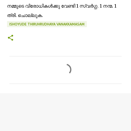
നമ്മുടെ വിരോധികള്‍ക്കു വേണ്ടി 1 സ്വര്‍ഗ്ഗ. 1 നന്മ. 1
ത്രി. ചൊല്ലുക.
ISHOYUDE THIRUHRUDHAYA VANAKKAMASAM
C
o
m
m
e
n
t
s