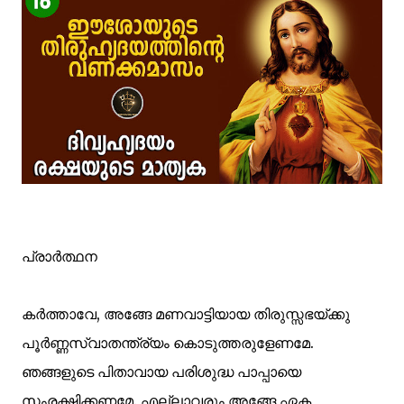
പ്രാര്‍ത്ഥന
കര്‍ത്താവേ, അങ്ങേ മണവാട്ടിയായ തിരുസ്സഭയ്ക്കു
പൂര്‍ണ്ണസ്വാതന്ത്ര്യം കൊടുത്തരുളേണമേ.
ഞങ്ങളുടെ പിതാവായ പരിശുദ്ധ പാപ്പായെ
സംരക്ഷിക്കണമേ. എല്ലാവരും അങ്ങേ ഏക