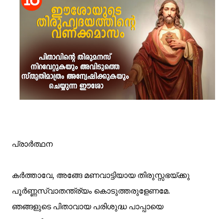
പ്രാര്‍ത്ഥന
കര്‍ത്താവേ, അങ്ങേ മണവാട്ടിയായ തിരുസ്സഭയ്ക്കു
പൂര്‍ണ്ണസ്വാതന്ത്ര്യം കൊടുത്തരുളേണമേ.
ഞങ്ങളുടെ പിതാവായ പരിശുദ്ധ പാപ്പായെ