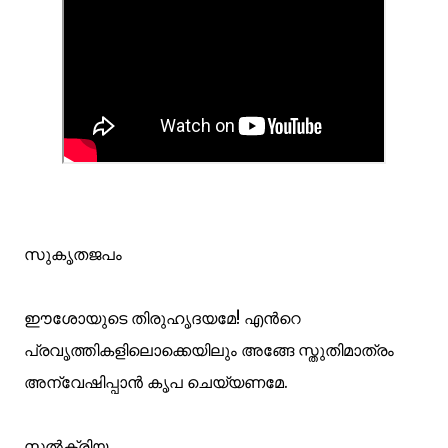
സുകൃതജപം
ഈശോയുടെ തിരുഹൃദയമേ! എന്‍റെ
പ്രവൃത്തികളിലൊക്കെയിലും അങ്ങേ സ്തുതിമാത്രം
അന്വേഷിപ്പാന്‍ കൃപ ചെയ്യണമേ.
സല്‍ക്രിയ