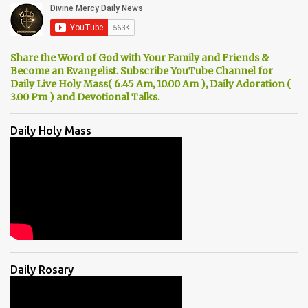
Share the Word of God with Your Family and Friends &
Become an Evangelist. Subscribe YouTube Channel for
Daily Live Holy Mass( 6.45 Am, 10.00 Am ), Daily Adoration (
3.00 Pm ) and Devotional Talks.
Daily Holy Mass
Daily Rosary